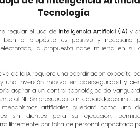
oja de la Inteligencia Artificial
Tecnología
e regular el uso de 
Inteligencia Artificial (IA)
 y pr
i bien el propósito es positivo y necesario pa
 electorado, la propuesta nace muerta en su di
tiva de la IA requiere una coordinación expedita c
s y una inversión masiva en ciberseguridad y cien
orio aspirar a un control tecnológico de vanguardi
ente al INE. Sin presupuesto ni capacidades instituci
e mecanismos artificiales quedará como una de
nes sin dientes para su ejecución, permiti
ra libremente por falta de personal capacitado pa