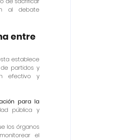
 de sacrificar 
an al debate 
ha entre 
esta establece 
de partidos y 
n efectivo y 
ación para la 
dad pública y 
e los órganos 
onitorear el 