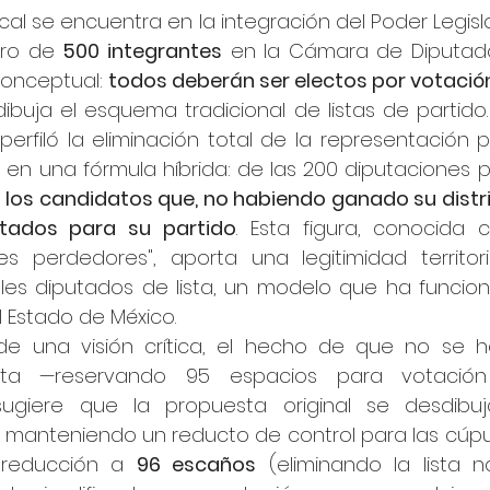
al se encuentra en la integración del Poder Legislati
ro de 
500 integrantes
 en la Cámara de Diputados,
conceptual: 
todos deberán ser electos por votació
buja el esquema tradicional de listas de partido.
erfiló la eliminación total de la representación pr
ó en una fórmula híbrida: de las 200 diputaciones p
los candidatos que, no habiendo ganado su distrit
ltados para su partido
. Esta figura, conocida 
es perdedores", aporta una legitimidad territor
les diputados de lista, un modelo que ha funcion
 Estado de México.
e una visión crítica, el hecho de que no se ha
ista —reservando 95 espacios para votación 
sugiere que la propuesta original se desdibujó
, manteniendo un reducto de control para las cúpula
 reducción a 
96 escaños
 (eliminando la lista n