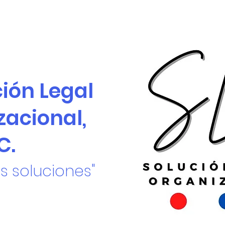
ción Legal
zacional,
C.
s soluciones"