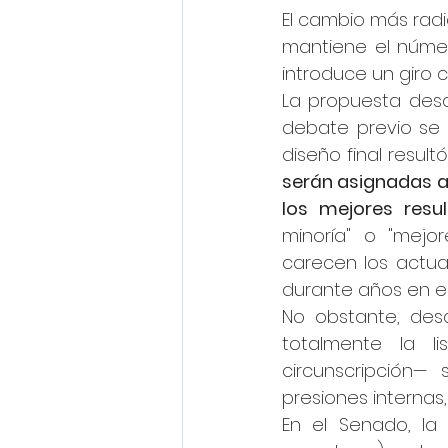
El cambio más radic
mantiene el núme
introduce un giro 
La propuesta desdi
debate previo se p
diseño final result
serán asignadas a 
los mejores resu
minoría" o "mejor
carecen los actua
durante años en el
No obstante, desd
totalmente la l
circunscripción— 
presiones internas
En el Senado, la