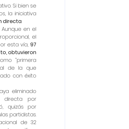
vo. Si bien se 
 la iniciativa 
n directa
.
 Aunque en el 
oporcional, el 
or esta vía, 
97 
o, obtuvieron 
como "primera 
ial de la que 
ado con éxito 
ya eliminado 
directa por 
, quizás por 
s partidistas. 
acional de 32 