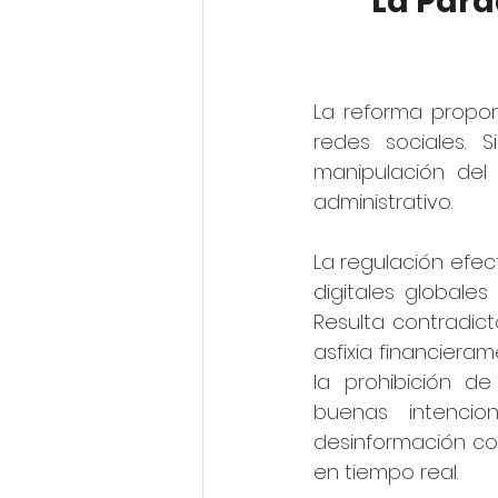
La Parad
La reforma propon
redes sociales. S
manipulación del
administrativo.
La regulación efec
digitales globale
Resulta contradict
asfixia financieram
la prohibición d
buenas intencio
desinformación cor
en tiempo real.