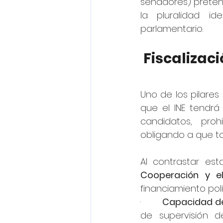
senadores) pretende
la pluralidad i
parlamentario.
Fiscalizac
Uno de los pilares 
que el INE tendrá
candidatos, pro
obligando a que to
Al contrastar es
Cooperación y e
financiamiento polí
·       
Capacidad d
de supervisión d