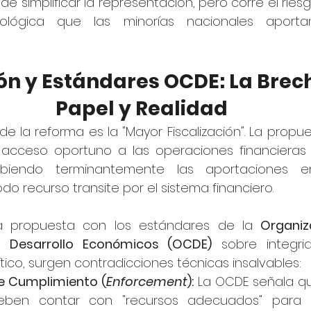
 simplificar la representación, pero corre el riesgo
deológica que las minorías nacionales aport
ión y Estándares OCDE: La Brec
Papel y Realidad
de la reforma es la "Mayor Fiscalización". La propu
 acceso oportuno a las operaciones financieras 
hibiendo terminantemente las aportaciones e
do recurso transite por el sistema financiero.
ta propuesta con los estándares de la 
Organiz
l Desarrollo Económicos (OCDE)
 sobre integri
tico, surgen contradicciones técnicas insalvables:
e Cumplimiento (
Enforcement
):
 La OCDE señala qu
eben contar con "recursos adecuados" para m