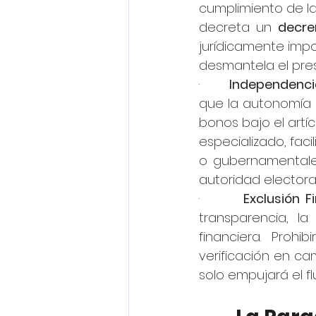
cumplimiento de las
decreta un 
decre
jurídicamente impos
desmantela el pres
·       
Independenci
que la autonomía d
bonos bajo el artíc
especializado, faci
o gubernamentales,
autoridad electoral
·       
Exclusión F
transparencia, la
financiera. Prohi
verificación en c
solo empujará el fl