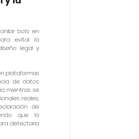
 y la 
ohibir 
bots
 en 
ra evitar la 
seño legal y 
on plataformas 
cia de datos. 
a mientras se 
onales reales, 
claración de 
endo que la 
ra detectarla 