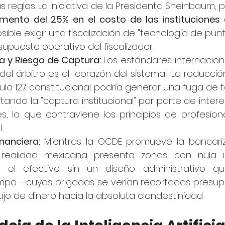
 reglas. La iniciativa de la Presidenta Sheinbaum, por
mento del 25% en el costo de las instituciones 
ible exigir una fiscalización de "tecnología de punt
upuesto operativo del fiscalizador.
a y Riesgo de Captura:
 Los estándares internacion
el árbitro es el "corazón del sistema". La reducció
ulo 127 constitucional podría generar una fuga de t
litando la "captura institucional" por parte de intere
 lo que contraviene los principios de profesional
.
inanciera:
 Mientras la OCDE promueve la bancariz
 realidad mexicana presenta zonas con nula inf
bir el efectivo sin un diseño administrativo q
ampo —cuyas brigadas se verían recortadas presu
ujo de dinero hacia la absoluta clandestinidad.