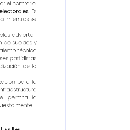
 el contrario, 
electorales
. Es 
a" mientras se 
ales advierten 
n de sueldos y 
alento técnico 
ses partidistas 
ización de la 
ación para la 
raestructura 
ue permita la 
puestalmente— 