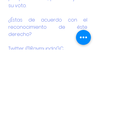
su voto.
¿Éstas de acuerdo con el 
reconocimiento de éste 
derecho?
Twitter @RaymundoGC
Facebook @RaymundoGCor
Youtube Ray Guzmán Corroviñas
https://ray.com.mx